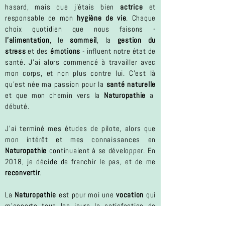
hasard, mais que j'étais bien
actrice
et
responsable de mon
hygiène de vie
. Chaque
choix quotidien que nous faisons -
l'alimentation
, le
sommeil
, la
gestion du
stress
et des
émotions
- influent notre état de
santé. J'ai alors commencé à travailler avec
mon corps, et non plus contre lui. C'est là
qu'est née ma passion pour la
santé naturelle
et que mon chemin vers la
Naturopathie
a
débuté.
J'ai terminé mes études de pilote, alors que
mon intérêt et mes connaissances en
Naturopathie
continuaient à se développer. En
2018, je décide de franchir le pas, et de me
reconvertir
.
La
Naturopathie
est pour moi une
vocation
qui
m'apporte tous les jours la satisfaction de
faire
avancer les choses,
d'aider les autres sur